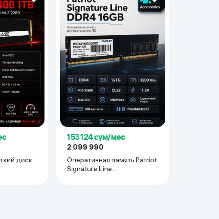
ьной реальности
ес
153 124 сум/мес
2 099 990
ткий диск
Оперативная память Patriot
Signature Line
, чёрный
(PSD416G32002), чёрный