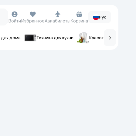
Рус
Войти
Избранное
Авиабилеты
Корзина
 для дома
Техника для кухни
Красота и уход
ов
Часы и аксессуары
Смарт-часы
Наручные часы
Умные кольца
Фитнес-браслеты
Ремешки для часов
Фотоаппараты и видеокамеры
Фотоаппараты
Экшен-камеры