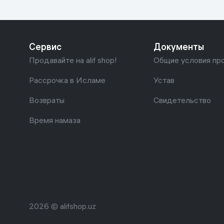
Дом и сад
Канцелярия
Сервис
Документы
Продавайте на alif shop!
Общие условия пр
Бытовая химия
Рассрочка в Исламе
Устав
Книги
Возвраты
Свидетельство
Одежда и Обувь
Время намаза
2026 © alifshop.uz