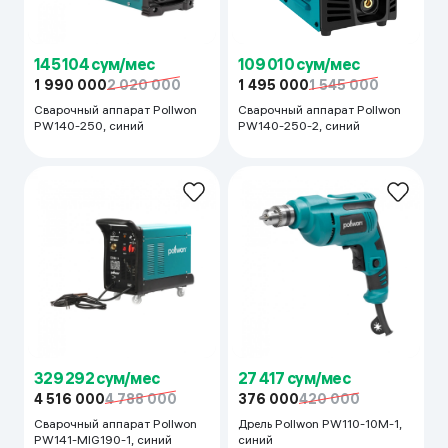
145 104 сум/мес
109 010 сум/мес
1 990 000
2 020 000
1 495 000
1 545 000
Сварочный аппарат Pollwon
Сварочный аппарат Pollwon
PW140-250, синий
PW140-250-2, синий
329 292 сум/мес
27 417 сум/мес
4 516 000
4 788 000
376 000
420 000
Сварочный аппарат Pollwon
Дрель Pollwon PW110-10M-1,
PW141-MIG190-1, синий
синий