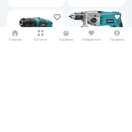
Главная
Каталог
Корзина
Избранное
Профиль
68 469 сум/мес
939 000
Дрель Pollwon PW110-16M-1,
63 802 сум/мес
синий
875 000
950 000
Шуруповерт Pollwon PW100-
12-1, синий