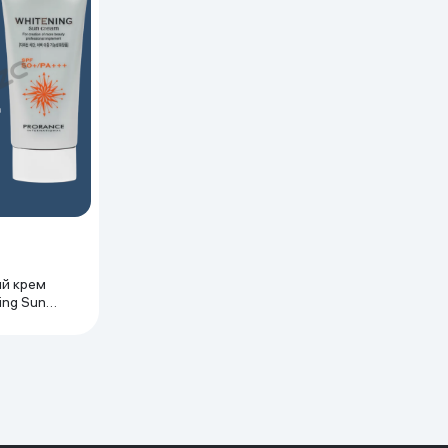
ьной реальности
й крем
ing Sun
A+++, 70