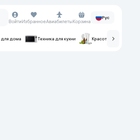
Рус
Войти
Избранное
Авиабилеты
Корзина
 для дома
Техника для кухни
Красота и уход
ов
Часы и аксессуары
Смарт-часы
Наручные часы
Умные кольца
Фитнес-браслеты
Ремешки для часов
Фотоаппараты и видеокамеры
Фотоаппараты
Экшен-камеры