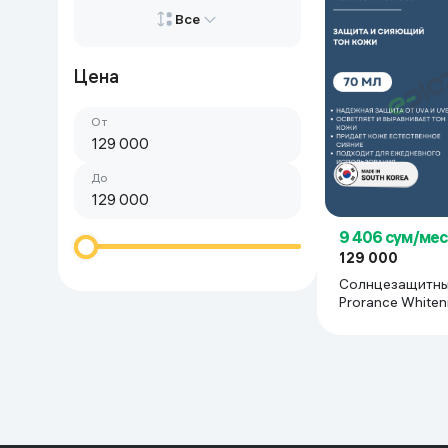
Красота и уход
Все
Очки виртуал
Умные очки
Умный дом
Цена
Все
Техника для игр
От
Сначала дорогие
Спортивные товары
Сначала дешёвые
До
Автотовары
9 406 сум/мес
129 000
Детские товары
Солнцезащитны
Prorance Whiten
Cream SPF50+ P
Строительство и ремонт
мл
Ювелирные изделия
Товары для дома