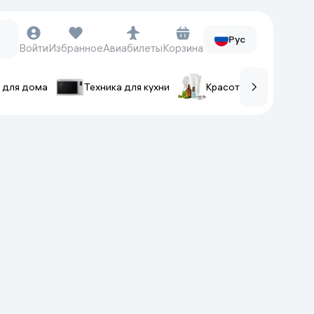
Рус
Войти
Избранное
Авиабилеты
Корзина
 для дома
Техника для кухни
Красота и уход
ов
Часы и аксессуары
Смарт-часы
Наручные часы
Умные кольца
Фитнес-браслеты
Ремешки для часов
Фотоаппараты и видеокамеры
Фотоаппараты
Экшен-камеры