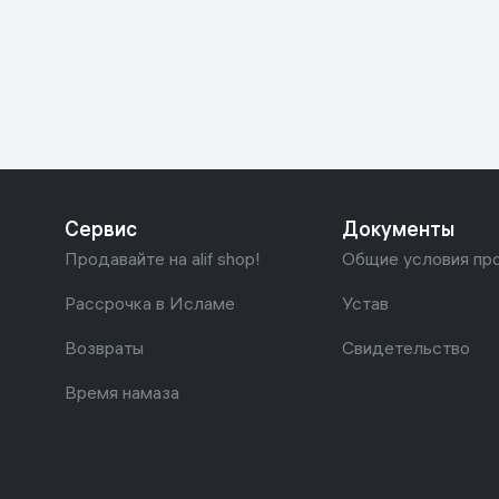
Красота и уход
Очки виртуал
Умные очки
Умный дом
Техника для игр
Спортивные товары
Сервис
Документы
Автотовары
Продавайте на alif shop!
Общие условия пр
Детские товары
Рассрочка в Исламе
Устав
Возвраты
Свидетельство
Строительство и ремонт
Время намаза
Ювелирные изделия
Товары для дома