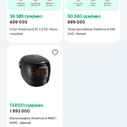
36 385 сум/мес
50 240 сум/мес
499 000
689 000
Утюг Redmond RI С278, бело-
Электрочайник Redmond KМ
голубой
245, белый
138 031 сум/мес
1 893 000
Мультиварка Redmond RMC-
M96, чёрный