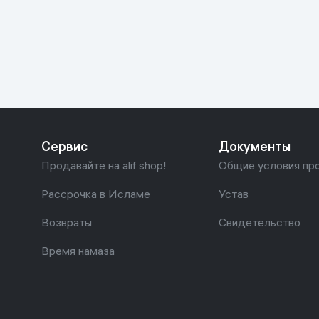
Красота и уход
Очки виртуал
Умные очки
Умный дом
Техника для игр
Спортивные товары
Сервис
Документы
Автотовары
Продавайте на alif shop!
Общие условия пр
Детские товары
Рассрочка в Исламе
Устав
Возвраты
Свидетельство
Строительство и ремонт
Время намаза
Ювелирные изделия
Товары для дома