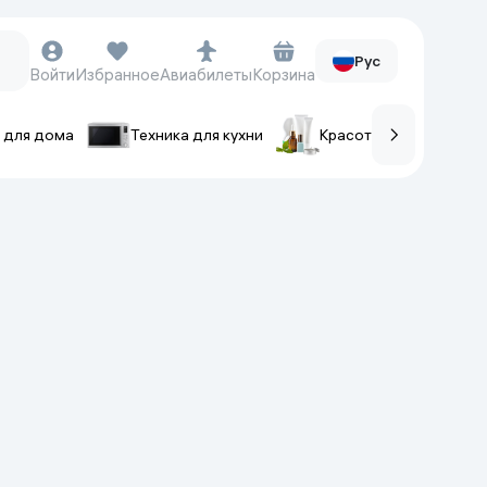
Рус
Войти
Избранное
Авиабилеты
Корзина
 для дома
Техника для кухни
Красота и уход
ов
Часы и аксессуары
Смарт-часы
Наручные часы
Умные кольца
Фитнес-браслеты
Ремешки для часов
Фотоаппараты и видеокамеры
Фотоаппараты
Экшен-камеры