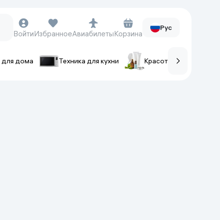
Рус
Войти
Избранное
Авиабилеты
Корзина
 для дома
Техника для кухни
Красота и уход
ов
Часы и аксессуары
Смарт-часы
Наручные часы
Умные кольца
Фитнес-браслеты
Ремешки для часов
Фотоаппараты и видеокамеры
Фотоаппараты
Экшен-камеры