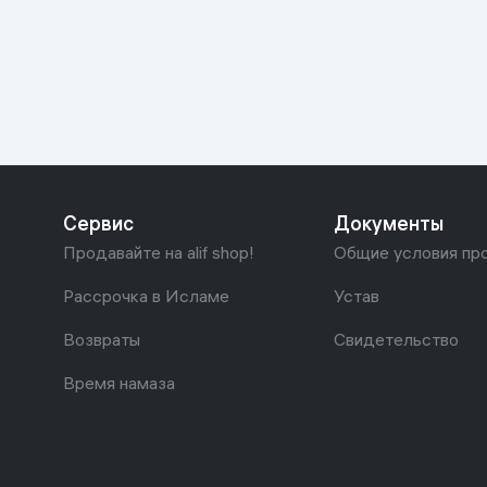
Красота и уход
Очки виртуал
Умные очки
Умный дом
Техника для игр
Спортивные товары
Сервис
Документы
Автотовары
Продавайте на alif shop!
Общие условия пр
Детские товары
Рассрочка в Исламе
Устав
Возвраты
Свидетельство
Строительство и ремонт
Время намаза
Ювелирные изделия
Товары для дома