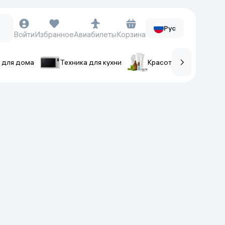
Рус
Войти
Избранное
Авиабилеты
Корзина
 для дома
Техника для кухни
Красота и уход
ов
Часы и аксессуары
Смарт-часы
Наручные часы
Умные кольца
Фитнес-браслеты
Ремешки для часов
Фотоаппараты и видеокамеры
Фотоаппараты
Экшен-камеры