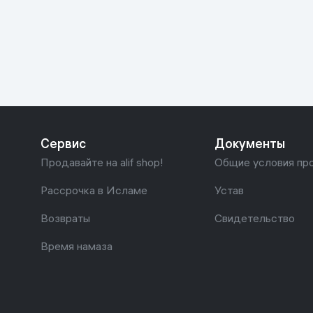
Красота и уход
Очки виртуал
Умные очки
Умный дом
Техника для игр
Спортивные товары
Сервис
Документы
Автотовары
Продавайте на alif shop!
Общие условия пр
Детские товары
Рассрочка в Исламе
Устав
Возвраты
Свидетельство
Строительство и ремонт
Время намаза
Ювелирные изделия
Товары для дома