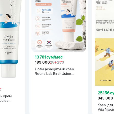
ьной реальности
13 781 сум/мес
189 000
281 250
Солнцезащитный крем
Round Lab Birch Juice
Moisturizing Sunscreen SPF
50+PA++++, 50 мл
0
25 156 с
й крем
345 000
Juice
Крем для
nscreen SPF
Vita Niac
мл
50 мл