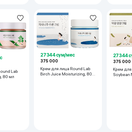
27 344 сум/мес
27 344 
с
375 000
375 000
Крем для лица Round Lab
Крем для
Birch Juice Moisturizing, 80
Soybean N
, 80 мл
мл