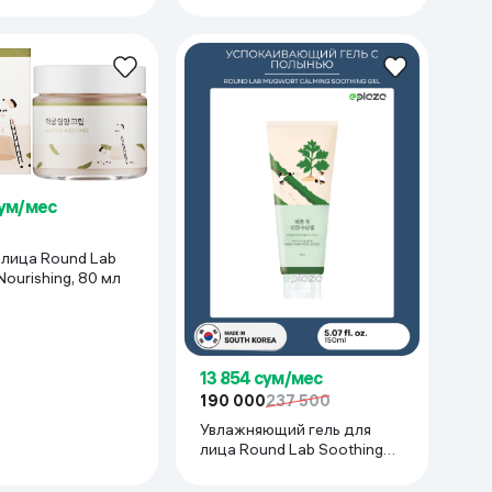
сум/мес
 лица Round Lab
ourishing, 80 мл
13 854 сум/мес
190 000
237 500
Увлажняющий гель для
лица Round Lab Soothing
Gel Mugwort Calming, 150
мл