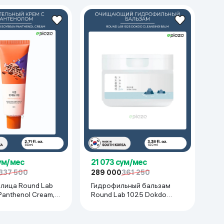
сум/мес
21 073 сум/мес
337 500
289 000
361 250
Round Lab
Гидрофильный бальзам
Round Lab 1025 Dokdo
Cleansing Balm, 100 мл