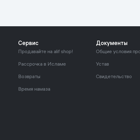
Сервис
Документы
Продавайте на alif shop!
Общие условия пр
Рассрочка в Исламе
Устав
Возвраты
Свидетельство
Время намаза