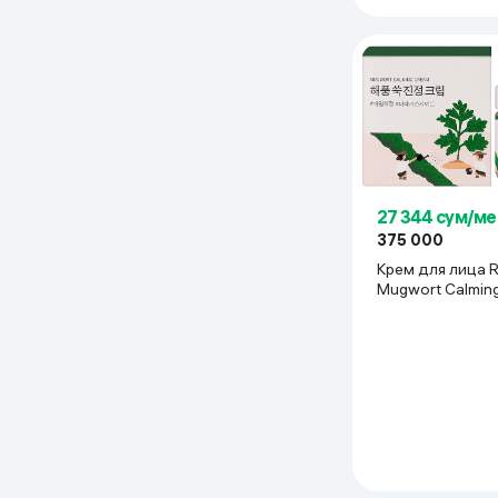
Дом и сад
Канцелярия
Бытовая химия
Книги
27 344 сум/ме
375 000
Одежда и Обувь
Крем для лица Round Lab
Mugwort Calming