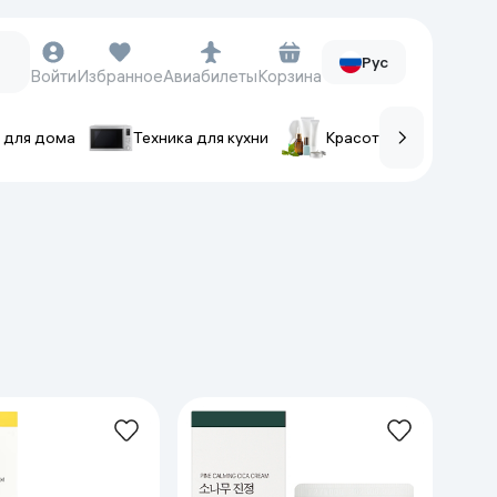
Рус
Войти
Избранное
Авиабилеты
Корзина
 для дома
Техника для кухни
Красота и уход
ов
Часы и аксессуары
Смарт-часы
Наручные часы
Умные кольца
Фитнес-браслеты
Ремешки для часов
Фотоаппараты и видеокамеры
Фотоаппараты
Экшен-камеры