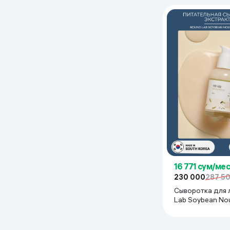
16 771 сум/мес
230 000
287 5
Сыворотка для 
Lab Soybean Nou
Serum, 50 мл