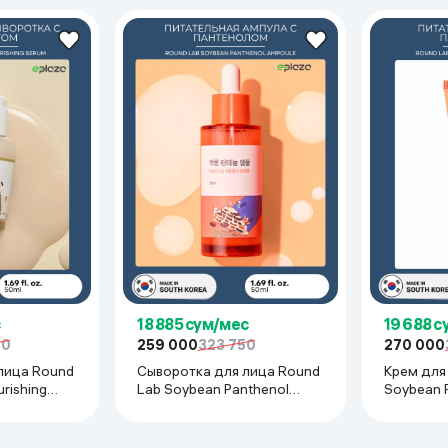
18 885 сум/мес
19 688 
00
259 000
323 750
270 000
лица Round
Сыворотка для лица Round
Крем для лица 
rishing
Lab Soybean Panthenol
Soybean Panthenol Cream,
Ampoule, 50 мл
80 мл