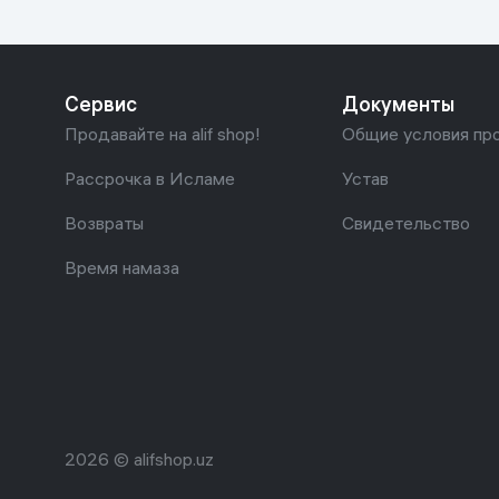
Дом и сад
Канцелярия
Сервис
Документы
Продавайте на alif shop!
Общие условия пр
Бытовая химия
Рассрочка в Исламе
Устав
Книги
Возвраты
Свидетельство
Одежда и Обувь
Время намаза
2026 © alifshop.uz