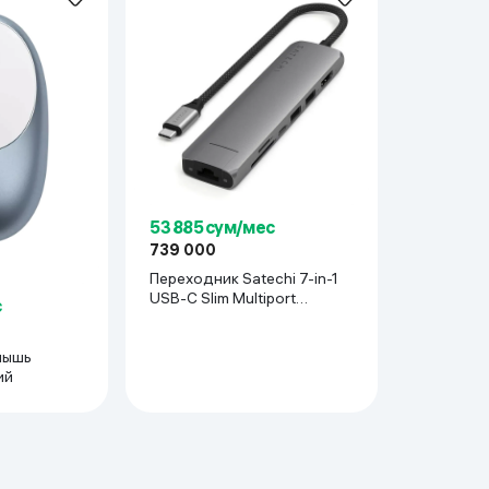
ьной реальности
53 885 сум/мес
739 000
Переходник Satechi 7-in-1
USB-C Slim Multiport
с
Adapter, стальной
мышь
иний