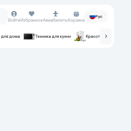
Рус
Войти
Избранное
Авиабилеты
Корзина
 для дома
Техника для кухни
Красота и уход
ов
Часы и аксессуары
Смарт-часы
Наручные часы
Умные кольца
Фитнес-браслеты
Ремешки для часов
Фотоаппараты и видеокамеры
Фотоаппараты
Экшен-камеры