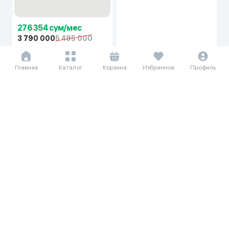
Кондиционер Shivaki 12 Breeze
Кондиционер Shivaki
inverter, Черный
SHVSIQ2AW12BE 12 Emura inv,
белый
Главная
Каталог
Корзина
Избранное
Профиль
473 958 сум/мес
6 500 000
9 000 000
Кондиционер Shivaki Sakura
12 inverter, Белый
305 885 сум/мес
4 195 000
7 685 000
Кондиционер Shivaki Sendo 12
inverter, белый