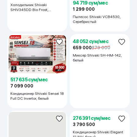
94 719 сум/мес
Холодильник Shivaki
1 299 000
SHIV345DD Bio Frost,
серебристый
Пылесос Shivaki VCB4530,
Серебристый
517 635 сум/мес
7 099 000
Кондиционер Shivaki Sensei 18
Full DC Invertor, белый
48 052 сум/мес
659 000
879 000
Миксер Shivaki SH-HM-142,
белый