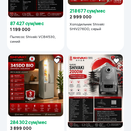
218 677 сум/мес
2 999 000
87 427 сум/мес
Холодильник Shivaki
SHIV276DD, серый
1 199 000
Пылесос Shivaki VCB4530,
синий
284 302 сум/мес
3 899 000