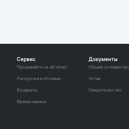
Красота и уход
Очки виртуал
Умные очки
Умный дом
Техника для игр
Спортивные товары
Сервис
Документы
Автотовары
Продавайте на alif shop!
Общие условия пр
Детские товары
Рассрочка в Исламе
Устав
Возвраты
Свидетельство
Строительство и ремонт
Время намаза
Ювелирные изделия
Товары для дома