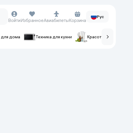
Рус
Войти
Избранное
Авиабилеты
Корзина
 для дома
Техника для кухни
Красота и уход
ов
Часы и аксессуары
Смарт-часы
Наручные часы
Умные кольца
Фитнес-браслеты
Ремешки для часов
Фотоаппараты и видеокамеры
Фотоаппараты
Экшен-камеры