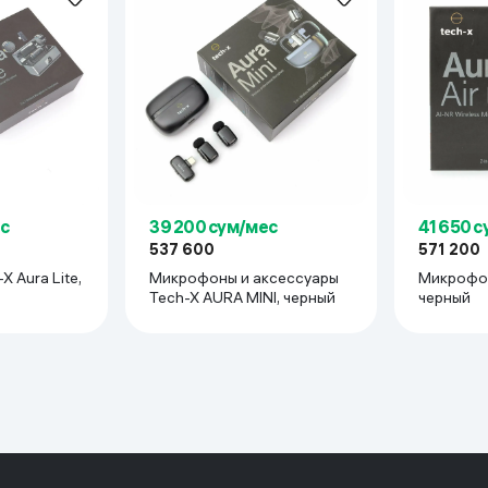
ьной реальности
с
39 200 сум/мес
41 650 
537 600
571 200
 Aura Lite,
Микрофоны и аксессуары
Микрофон Tech-X Aura 
Tech-X AURA MINI, черный
черный