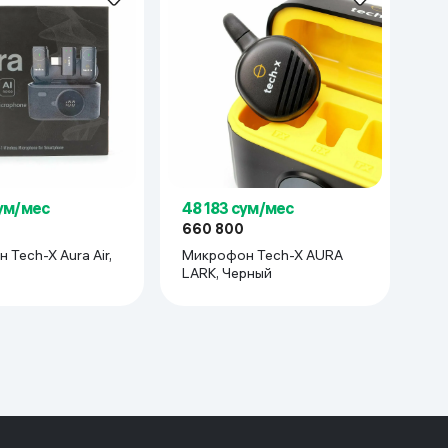
сум/мес
48 183 сум/мес
660 800
Air,
Микрофон Tech-X AURA
LARK, Черный