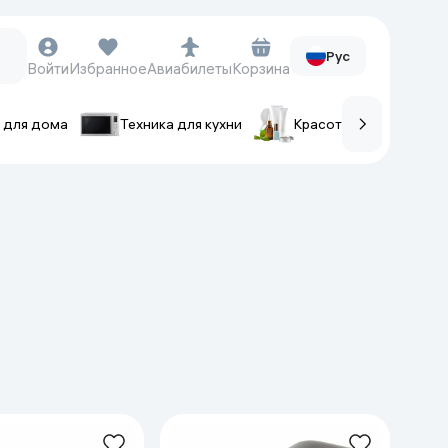
Рус
Войти
Избранное
Авиабилеты
Корзина
 для дома
Техника для кухни
Красота и уход
ов
Часы и аксессуары
Смарт-часы
Наручные часы
Умные кольца
Фитнес-браслеты
Ремешки для часов
Фотоаппараты и видеокамеры
Фотоаппараты
Экшен-камеры