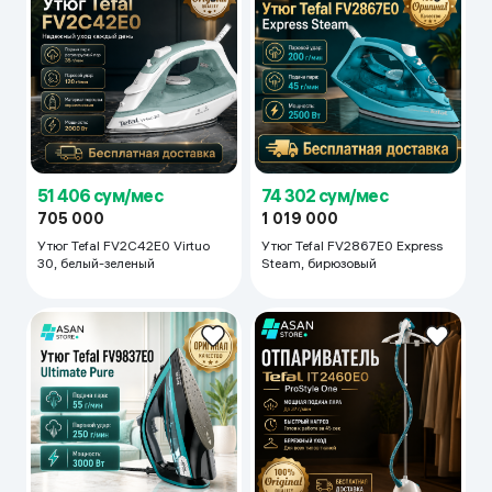
51 406 сум/мес
74 302 сум/мес
705 000
1 019 000
Утюг Tefal FV2C42E0 Virtuo
Утюг Tefal FV2867E0 Express
30, белый-зеленый
Steam, бирюзовый