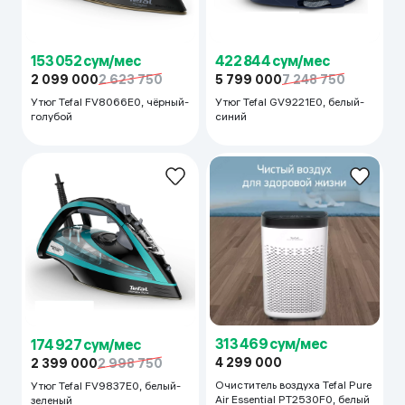
153 052 сум/мес
422 844 сум/мес
2 099 000
2 623 750
5 799 000
7 248 750
Утюг Tefal FV8066E0, чёрный-
Утюг Tefal GV9221E0, белый-
голубой
синий
313 469 сум/мес
174 927 сум/мес
4 299 000
2 399 000
2 998 750
Очиститель воздуха Tefal Pure
Утюг Tefal FV9837E0, белый-
Air Essential PT2530F0, белый
зеленый