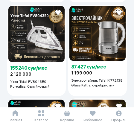
87 427 сум/мес
155 240 сум/мес
1 199 000
2 129 000
Электрочайник Tefal KI772138
Утюг Tefal FV8043E0
Glass Kettle, серебристый
Puregliss, белый-серый
Главная
Каталог
Корзина
Избранное
Профиль