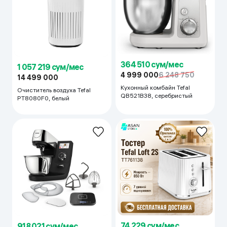
364 510 сум/мес
1 057 219 сум/мес
4 999 000
6 248 750
14 499 000
Кухонный комбайн Tefal
Очиститель воздуха Tefal
QB521B38, серебристый
PT8080F0, белый
74 229 сум/мес
918 021 сум/мес