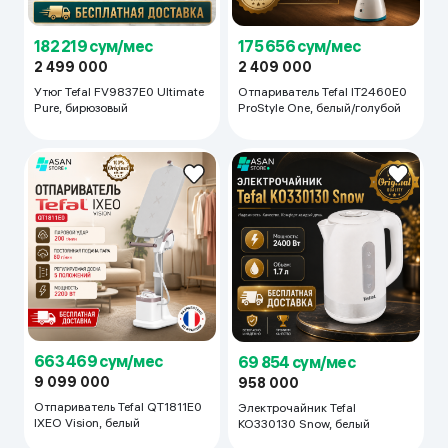
182 219 сум/мес
175 656 сум/мес
2 499 000
2 409 000
Утюг Tefal FV9837E0 Ultimate
Отпариватель Tefal IT2460E0
Pure, бирюзовый
ProStyle One, белый/голубой
663 469 сум/мес
69 854 сум/мес
9 099 000
958 000
Отпариватель Tefal QT1811E0
Электрочайник Tefal
IXEO Vision, белый
KO330130 Snow, белый