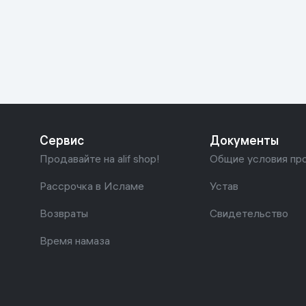
Красота и уход
Очки виртуал
Умные очки
Умный дом
Техника для игр
Спортивные товары
Сервис
Документы
Автотовары
Продавайте на alif shop!
Общие условия пр
Детские товары
Рассрочка в Исламе
Устав
Возвраты
Свидетельство
Строительство и ремонт
Время намаза
Ювелирные изделия
Товары для дома