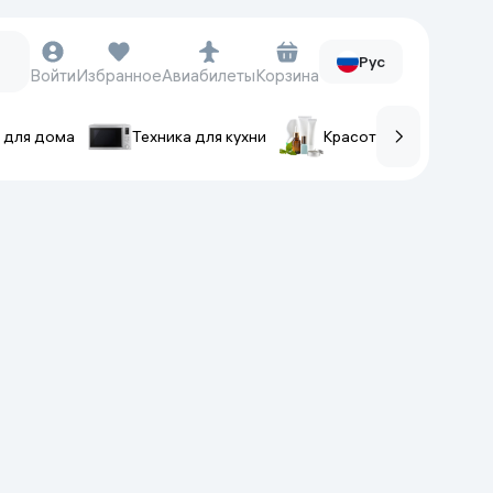
Рус
Войти
Избранное
Авиабилеты
Корзина
 для дома
Техника для кухни
Красота и уход
ов
Часы и аксессуары
Смарт-часы
Наручные часы
Умные кольца
Фитнес-браслеты
Ремешки для часов
Фотоаппараты и видеокамеры
Фотоаппараты
Экшен-камеры