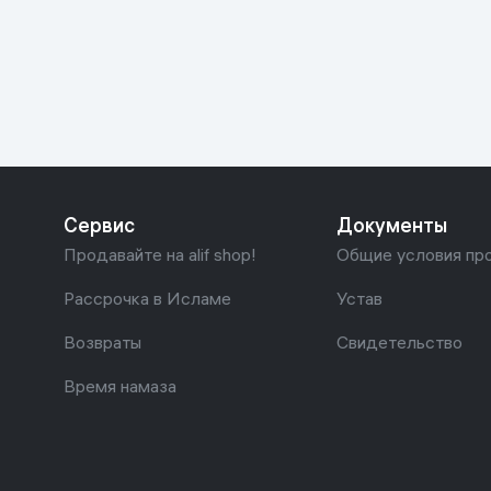
Красота и уход
Очки виртуал
Умные очки
Умный дом
Техника для игр
Спортивные товары
Сервис
Документы
Автотовары
Продавайте на alif shop!
Общие условия пр
Детские товары
Рассрочка в Исламе
Устав
Возвраты
Свидетельство
Строительство и ремонт
Время намаза
Ювелирные изделия
Товары для дома