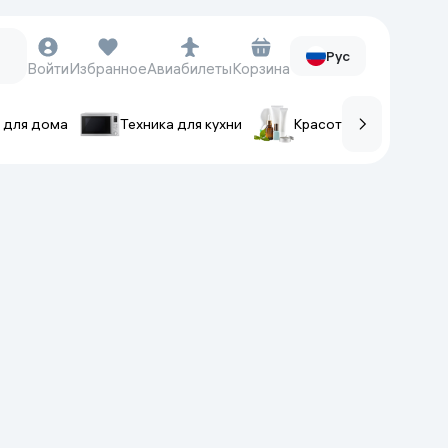
Рус
Войти
Избранное
Авиабилеты
Корзина
 для дома
Техника для кухни
Красота и уход
ов
Часы и аксессуары
Смарт-часы
Наручные часы
Умные кольца
Фитнес-браслеты
Ремешки для часов
Фотоаппараты и видеокамеры
Фотоаппараты
Экшен-камеры