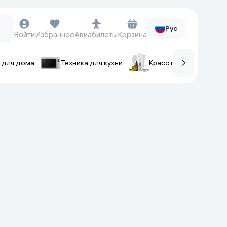
Рус
Войти
Избранное
Авиабилеты
Корзина
 для дома
Техника для кухни
Красота и уход
ов
Часы и аксессуары
Смарт-часы
Наручные часы
Умные кольца
Фитнес-браслеты
Ремешки для часов
Фотоаппараты и видеокамеры
Фотоаппараты
Экшен-камеры