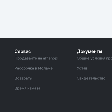
Красота и уход
Очки виртуал
Умные очки
Умный дом
Техника для игр
Спортивные товары
Сервис
Документы
Автотовары
Продавайте на alif shop!
Общие условия пр
Детские товары
Рассрочка в Исламе
Устав
Возвраты
Свидетельство
Строительство и ремонт
Время намаза
Ювелирные изделия
Товары для дома