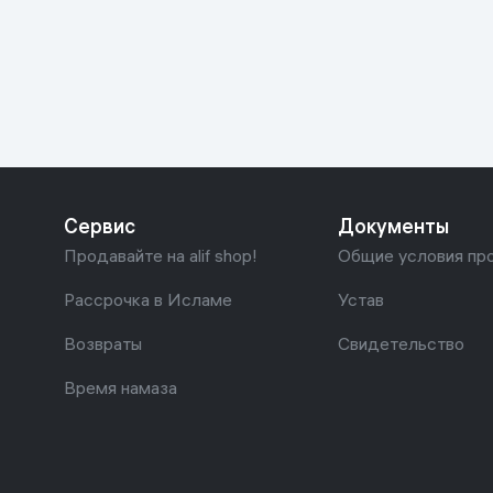
Красота и уход
Очки виртуал
Умные очки
Умный дом
Техника для игр
Спортивные товары
Сервис
Документы
Автотовары
Продавайте на alif shop!
Общие условия пр
Детские товары
Рассрочка в Исламе
Устав
Возвраты
Свидетельство
Строительство и ремонт
Время намаза
Ювелирные изделия
Товары для дома