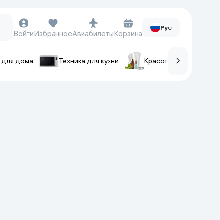
Рус
Войти
Избранное
Авиабилеты
Корзина
 для дома
Техника для кухни
Красота и уход
ов
Часы и аксессуары
Смарт-часы
Наручные часы
Умные кольца
Фитнес-браслеты
Ремешки для часов
Фотоаппараты и видеокамеры
Фотоаппараты
Экшен-камеры