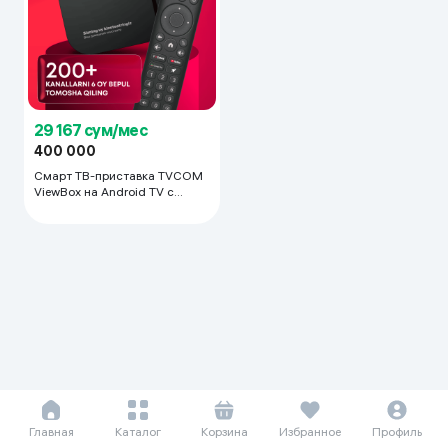
29 167 сум/мес
400 000
Смарт ТВ-приставка TVCOM
ViewBox на Android TV с
голосовым управлением 2/16
ГБ, черный
Главная
Каталог
Корзина
Избранное
Профиль