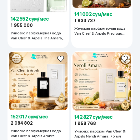
141 002 сум/мес
142 552 сум/мес
1 933 737
1 955 000
Женская парфюмерная вода
Унисекс парфюмерная вода
Van Cleef & Arpels Precious
Van Cleef & Arpels The Amara,
Oud, 75 мл
75 мл
152 017 сум/мес
142 827 сум/мес
2 084 802
1 958 768
Унисекс парфюмерная вода
Унисекс парфюм Van Cleef &
Van Cleef & Arpels Ambre
Arpels Neroli Amara, 75 мл