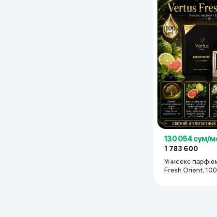
Дом и сад
Канцелярия
Бытовая химия
Книги
Одежда и Обувь
130 054 сум/м
1 783 600
Унисекс парфюм
Fresh Orient, 10