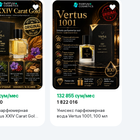
 сум/мес
132 855 сум/мес
00
1 822 016
парфюмерная
Унисекс парфюмерная
us XXIV Carat Gold,
вода Vertus 1001, 100 мл