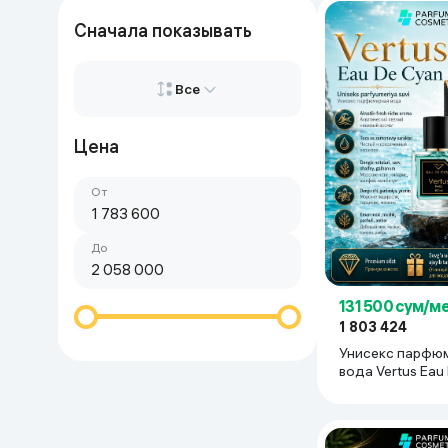
Красота и уход
Очки виртуал
Сначала показывать
Умные очки
Умный дом
Все
Техника для игр
Цена
Все
Спортивные товары
От
Сначала дорогие
Автотовары
Сначала дешёвые
До
Детские товары
131 500 сум/м
Строительство и ремонт
1 803 424
Унисекс парфю
вода Vertus Eau
Ювелирные изделия
100 мл
Товары для дома