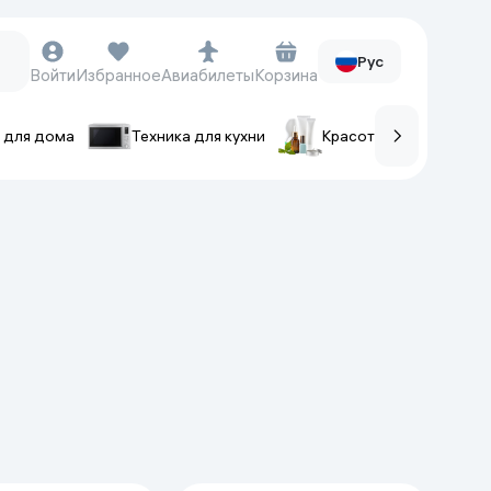
Рус
Войти
Избранное
Авиабилеты
Корзина
 для дома
Техника для кухни
Красота и уход
ов
Часы и аксессуары
Смарт-часы
Наручные часы
Умные кольца
Фитнес-браслеты
Ремешки для часов
Фотоаппараты и видеокамеры
Фотоаппараты
Экшен-камеры