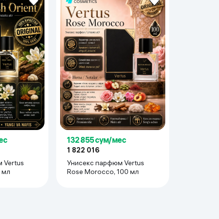
ес
132 855 сум/мес
1 822 016
 Vertus
Унисекс парфюм Vertus
0 мл
Rose Morocco, 100 мл