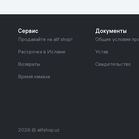
Сервис
Документы
Продавайте на alif shop!
Общие условия пр
Рассрочка в Исламе
Устав
Возвраты
Свидетельство
Время намаза
2026 © alifshop.uz