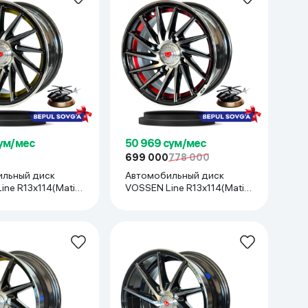
сум/мес
50 969 сум/мес
699 000
778 000
льный диск
Автомобильный диск
ne R13x114(Matiz,
VOSSEN Line R13x114(Matiz,
o, Tiko) 1 шт,
Damas, Labo, Tiko) 1 шт,
красный