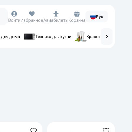
Рус
Войти
Избранное
Авиабилеты
Корзина
 для дома
Техника для кухни
Красота и уход
ов
Часы и аксессуары
Смарт-часы
Наручные часы
Умные кольца
Фитнес-браслеты
Ремешки для часов
Фотоаппараты и видеокамеры
Фотоаппараты
Экшен-камеры