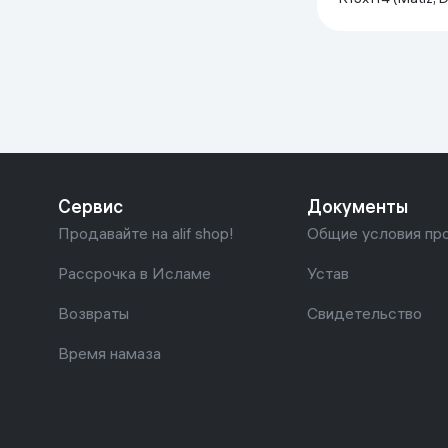
Tiko), черный
Сервис
Документы
Продавайте на alif shop!
Общие условия пр
Рассрочка в Исламе
Устав
Возвраты
Свидетельство
Время намаза