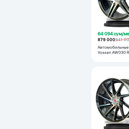
Дом и сад
Канцелярия
64 094 сум/м
Бытовая химия
879 000
941 0
Автомобильные
Vossen AW030 R15x114
Книги
(Lacetti, Gentra) 
черный
Одежда и Обувь