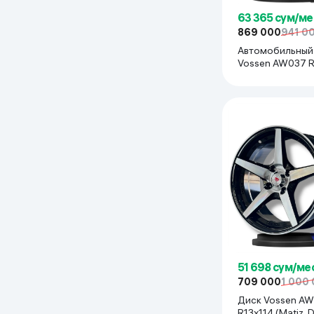
63 365 сум/ме
869 000
941 0
Автомобильный
Vossen AW037 R15x100
(Spark, Nexia R3,
Nexia1/2, Lada) 
51 698 сум/ме
709 000
1 000
Диск Vossen AW036
R13x114 (Matiz, 