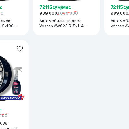
с
72 115 сум/мес
72 115 с
00
989 000
1 089 000
989 000
 диск
Автомобильный диск
Автомоби
Vossen AW023 R15x114
Vossen AW023
 Cobalt,
(Lacetti, Gentra, Epica) 1 шт,
R15x100(S
1 шт, черный
черный
Cobalt, Ne
черный
с
 000
Damas, Labo,