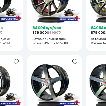
ес
64 094 сум/мес
64 094 
00
879 000
941 000
879 000
 диски
Автомобильный диск
Автомоби
Vossen AW037 R15x100
Vossen AW037 R15x100
1 шт,
(Spark, Nexia R3, Cobalt,
(Spark, Ne
Nexia1/2, Lada) 1 шт,
Nexia1/2,
красный