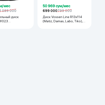
ум/мес
50 969 сум/мес
1 089 000
699 000
799 000
льный диск
Диск Vossen Line R13x114
(Matiz, Damas, Labo, Tiko),
park, Nexia R3,
красный
xia1/2, Lada) 1 шт,