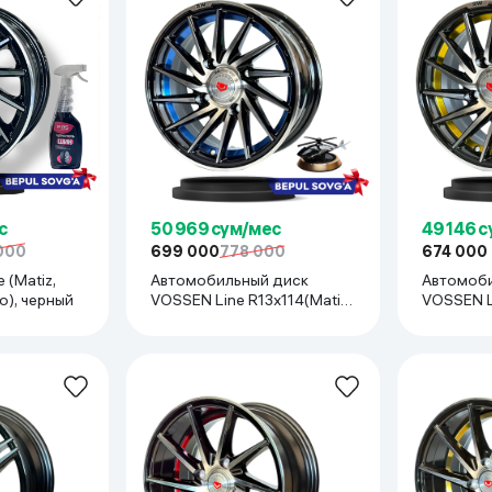
ьной реальности
с
50 969 сум/мес
49 146 
000
699 000
778 000
674 000
Автомобильный диск
Автомоби
o), черный
VOSSEN Line R13x114(Matiz,
VOSSEN Li
Damas, Labo, Tiko) 1 шт,
Damas, Lab
синий
черный