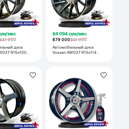
сум/мес
64 094 сум/мес
941 000
879 000
941 000
льный диск
Автомобильный диск
Vossen AW037 R15x114
xia R3, Cobalt,
(Lacetti, Gentra, Epica) 1 шт,
 Lada) 1 шт, желтый
черный