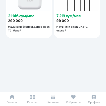
21 146 сум/мес
7 219 сум/мес
290 000
99 000
Наушники беспроводное Yison
Наушники Yison CX310,
T5, белый
черный
Главная
Каталог
Корзина
Избранное
Профиль