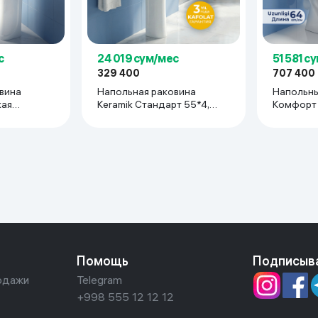
ьной реальности
с
24 019 сум/мес
51 581 с
329 400
707 400
вина
Напольная раковина
Напольны
кая
Keramik Стандарт 55*4,
Комфорт 
й
белый
Помощь
Подписыв
одажи
Telegram
+998 555 12 12 12