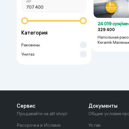
Сначала дешёвые
До
Красота и уход
Очки виртуал
Умные очки
Умный дом
24 019 сум/ме
329 400
Категория
Техника для игр
Напольная рако
Keramik Малень
Раковины
Спортивные товары
45*37*84, белы
Унитаз
Автотовары
Детские товары
Строительство и ремонт
Сервис
Документы
Ювелирные изделия
Продавайте на alif shop!
Общие условия пр
Товары для дома
Рассрочка в Исламе
Устав