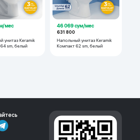
ум/мес
46 069 сум/мес
631 800
й унитаз Keramik
Напольный унитаз Keramik
64 sm, белый
Компакт 62 sm, белый
айтесь