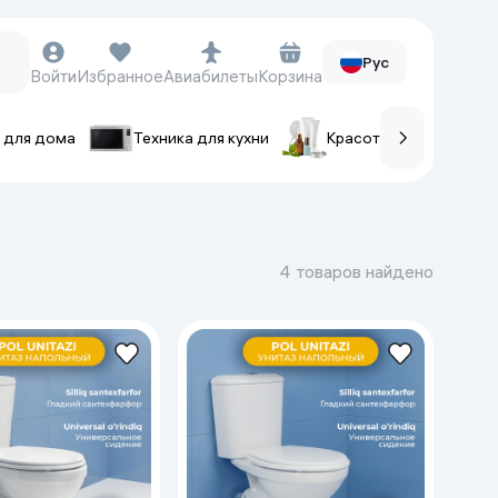
Рус
Войти
Избранное
Авиабилеты
Корзина
 для дома
Техника для кухни
Красота и уход
ов
Часы и аксессуары
Смарт-часы
4 товаров найдено
Наручные часы
Умные кольца
Фитнес-браслеты
Ремешки для часов
Фотоаппараты и видеокамеры
Фотоаппараты
Экшен-камеры