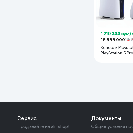
1 210 344 сум/
16 599 000
19 
Консоль Playsta
PlayStation 5 Pr
Сервис
Документы
Продавайте на alif shop!
Общие условия пр