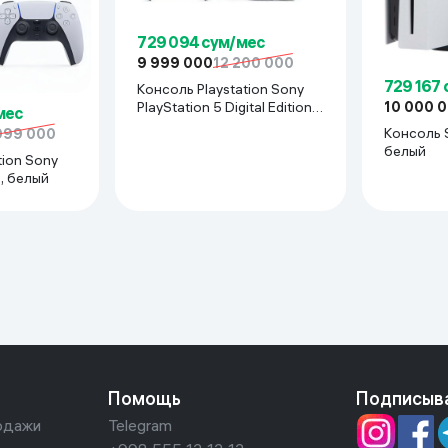
729 094 сум/мес
9 999 000
12 200 000
729 167
Консоль Playstation Sony
PlayStation 5 Digital Edition,
10 000 
мес
белый
Консоль S
999 000
белый
tion Sony
o, белый
Помощь
Подписыв
одажи
Telegram