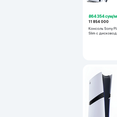
Дом и сад
864 354 сум/
Канцелярия
11 854 000
Консоль Sony Pl
Slim с дисковод
Бытовая химия
белый
Книги
Одежда и Обувь