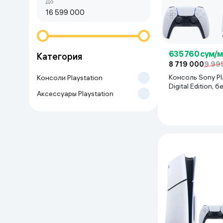
Сначала дешёвые
До
Красота и уход
Очки виртуал
Умные очки
Умный дом
635 760 сум/
Категория
Техника для игр
8 719 000
9 99
Консоль Sony Pl
Консоли Playstation
Спортивные товары
Digital Edition, 
Аксессуары Playstation
Автотовары
Детские товары
Строительство и ремонт
Ювелирные изделия
Товары для дома