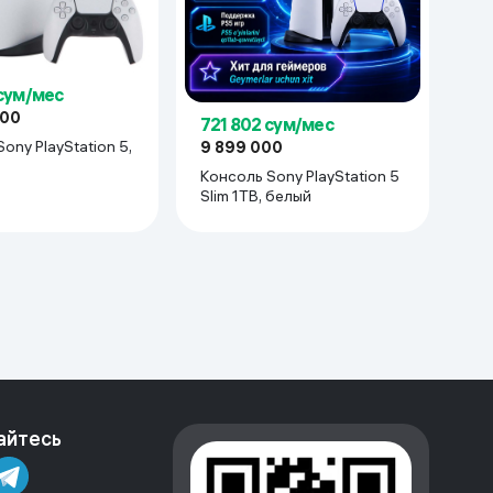
 сум/мес
000
721 802 сум/мес
ony PlayStation 5,
9 899 000
Консоль Sony PlayStation 5
Slim 1TB, белый
айтесь