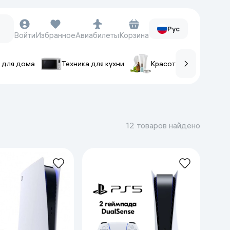
Рус
Войти
Избранное
Авиабилеты
Корзина
 для дома
Техника для кухни
Красота и уход
ов
Часы и аксессуары
Смарт-часы
12 товаров найдено
Наручные часы
Умные кольца
Фитнес-браслеты
Ремешки для часов
Фотоаппараты и видеокамеры
Фотоаппараты
Экшен-камеры