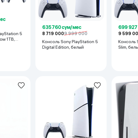
мес
635 760 сум/мес
699 927
ayStation 5
8 719 000
9 999 000
9 599 0
ом 1TB,
Консоль Sony PlayStation 5
Консоль S
Digital Edition, белый
Slim, бел