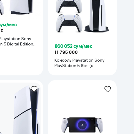
сум/мес
00
laystation Sony
n 5 Digital Edition,
860 052 сум/мес
11 795 000
Консоль Playstation Sony
PlayStation 5 Slim (с
дисководом 1TB), белый