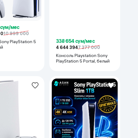
 сум/мес
00
10 999 000
338 654 сум/мес
ony PlayStation 5
ый
4 644 394
7 277 000
Консоль Playstation Sony
PlayStation 5 Portal, белый