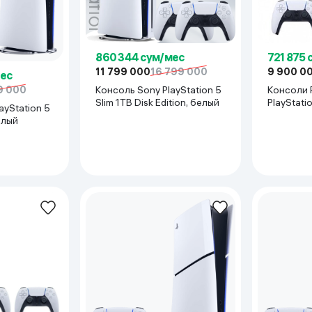
ьной реальности
860 344 сум/мес
721 875 
11 799 000
16 799 000
9 900 0
мес
Консоль Sony PlayStation 5
Консоли P
9 000
Slim 1TB Disk Edition, белый
PlayStatio
ayStation 5
белый
белый