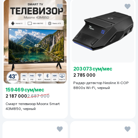
203 073 сум/мес
2 785 000
Радар-детектор Neoline X-COP
8800s Wi-Fi, черный
159 469 сум/мес
2 187 000
2 687 000
Смарт телевизор Moonx Smart
43M850, черный