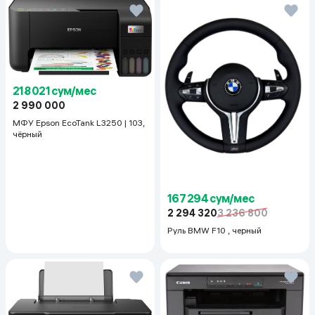
218 021 сум/мес
2 990 000
МФУ Epson EcoTank L3250 | 103,
чёрный
167 294 сум/мес
2 294 320
3 236 800
Руль BMW F10 , черный