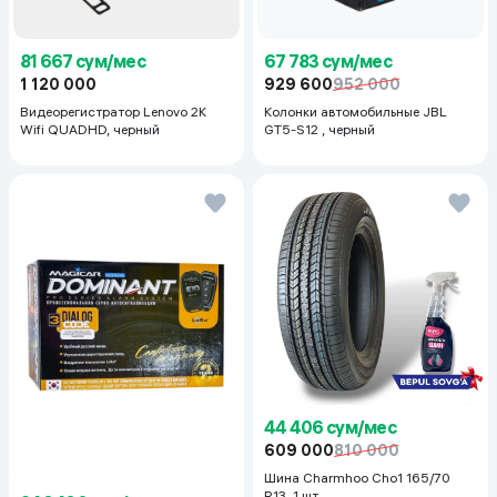
81 667 сум/мес
67 783 сум/мес
1 120 000
929 600
952 000
Видеорегистратор Lenovo 2K
Колонки автомобильные JBL
Wifi QUADHD, черный
GT5-S12 , черный
44 406 сум/мес
609 000
810 000
Шина Charmhoo Cho1 165/70
R13, 1 шт