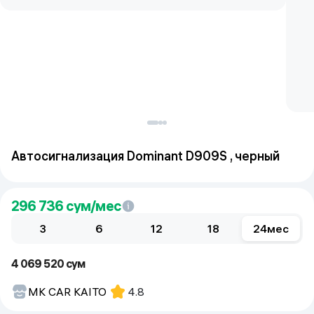
Автосигнализация Dominant D909S , черный
296 736
сум/мес
3
6
12
18
24
мес
4 069 520 сум
MK CAR KAITO
4.8