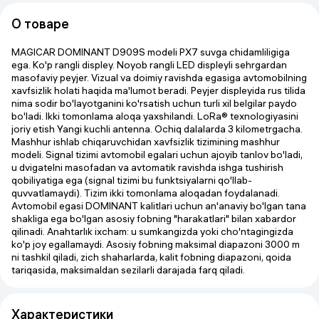
О товаре
MAGICAR DOMINANT D909S modeli PX7 suvga chidamliligiga
ega. Ko'p rangli displey. Noyob rangli LED displeyli sehrgardan
masofaviy peyjer. Vizual va doimiy ravishda egasiga avtomobilning
xavfsizlik holati haqida ma'lumot beradi. Peyjer displeyida rus tilida
nima sodir bo'layotganini ko'rsatish uchun turli xil belgilar paydo
bo'ladi. Ikki tomonlama aloqa yaxshilandi. LoRa® texnologiyasini
joriy etish Yangi kuchli antenna. Ochiq dalalarda 3 kilometrgacha.
Mashhur ishlab chiqaruvchidan xavfsizlik tizimining mashhur
modeli. Signal tizimi avtomobil egalari uchun ajoyib tanlov bo'ladi,
u dvigatelni masofadan va avtomatik ravishda ishga tushirish
qobiliyatiga ega (signal tizimi bu funktsiyalarni qo'llab-
quvvatlamaydi). Tizim ikki tomonlama aloqadan foydalanadi.
Avtomobil egasi DOMINANT kalitlari uchun an'anaviy bo'lgan tana
shakliga ega bo'lgan asosiy fobning "harakatlari" bilan xabardor
qilinadi. Anahtarlık ixcham: u sumkangizda yoki cho'ntagingizda
ko'p joy egallamaydi. Asosiy fobning maksimal diapazoni 3000 m
ni tashkil qiladi, zich shaharlarda, kalit fobning diapazoni, qoida
tariqasida, maksimaldan sezilarli darajada farq qiladi.
Характеристики