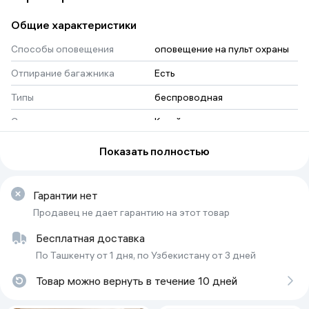
Общие характеристики
Способы оповещения
оповещение на пульт охраны
Отпирание багажника
Есть
Типы
беспроводная
Страна-изготовитель
Китай
Тип
Автозапуск
Показать полностью
Рабочая температура
-20°С ~ 70°С
Тип связи
Проводной
Гарантии нет
Продавец не дает гарантию на этот товар
Материал
ABS пластик
Бесплатная доставка
Страна производитель
Корея
По Ташкенту от 1 дня, по Узбекистану от 3 дней
Дополнительные функции
дистанционное управление
Товар можно вернуть в течение 10 дней