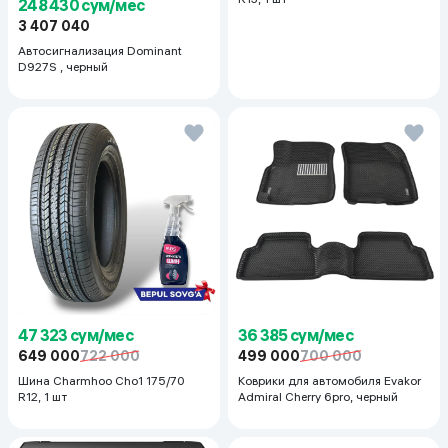
248 430 сум/мес
3 407 040
Автосигнализация Dominant
D927S , черный
47 323 сум/мес
36 385 сум/мес
649 000
722 000
499 000
700 000
Шина Charmhoo Cho1 175/70
Коврики для автомобиля Evakor
R12, 1 шт
Admiral Cherry 6pro, черный