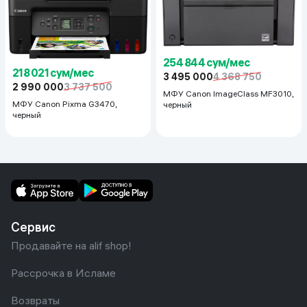
254 844 сум/мес
218 021 сум/мес
3 495 000
4 368 750
2 990 000
3 737 500
МФУ Canon ImageClass MF3010,
МФУ Canon Pixma G3470,
черный
черный
Сервис
Продавайте на alif shop!
Рассрочка в Исламе
Возвраты