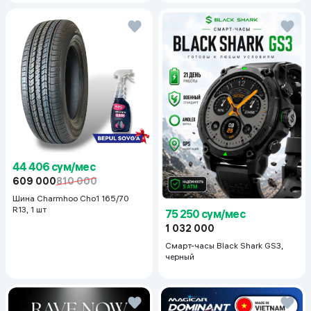
44 406 сум/мес
609 000
810 000
Шина Charmhoo Cho1 165/70
R13, 1 шт
75 250 сум/мес
1 032 000
Смарт-часы Black Shark GS3,
черный