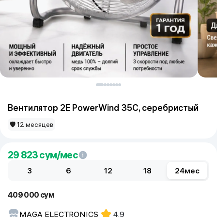
Вентилятор 2E PowerWind 35C, серебристый
🛡 12 месяцев
29 823
сум/мес
3
6
12
18
24
мес
409 000 сум
MAGA ELECTRONICS
4.9