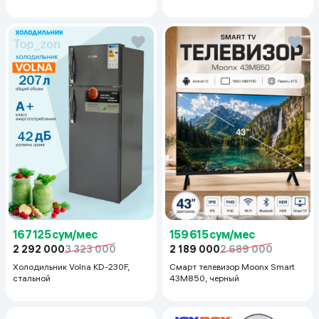
167 125 сум/мес
159 615 сум/мес
2 292 000
3 323 000
2 189 000
2 689 000
Холодильник Volna KD-230F,
Смарт телевизор Moonx Smart
стальной
43M850, черный