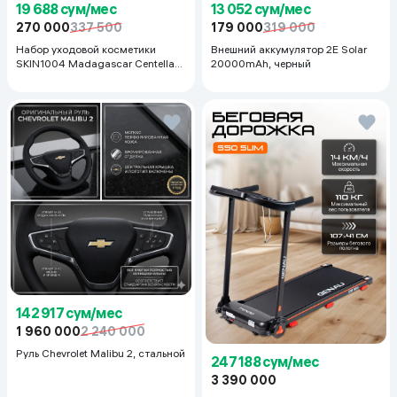
19 688 сум/мес
13 052 сум/мес
270 000
337 500
179 000
319 000
Набор уходовой косметики
Внешний аккумулятор 2E Solar
SKIN1004 Madagascar Centella
20000mAh, черный
Even Tone Kit
142 917 сум/мес
1 960 000
2 240 000
Руль Chevrolet Malibu 2, cтальной
247 188 сум/мес
3 390 000