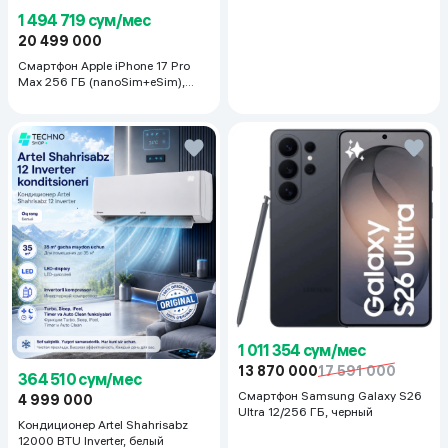
1 494 719 сум/мес
Высота :
500 мм
20 499 000
Дополнительные функции :
таймер, регулировка угла 
Смартфон Apple iPhone 17 Pro
обдува, умные сценарии
Max 256 ГБ (nanoSim+eSim),
Silver
Режима обдува
3
1 011 354 сум/мес
13 870 000
17 591 000
364 510 сум/мес
Смартфон Samsung Galaxy S26
4 999 000
Ultra 12/256 ГБ, черный
Кондиционер Artel Shahrisabz
12000 BTU Inverter, белый