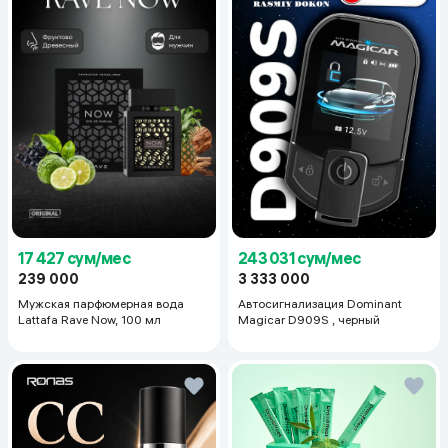
17 427 сум/мес
243 031 сум/мес
239 000
3 333 000
Мужская парфюмерная вода
Автосигнализация Dominant
Lattafa Rave Now, 100 мл
Magicar D909S , черный