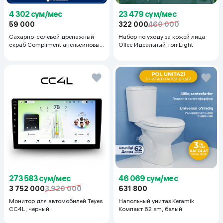
23 479 сум/мес
4 302 сум/мес
322 000
460 000
59 000
Набор по уходу за кожей лица
Сахарно-солевой дренажный
Ollee Идеальный тон Light
скраб Compliment апельсиновый
для упругой кожи, 400 мл
273 583 сум/мес
46 069 сум/мес
3 752 000
3 920 000
631 800
Монитор для автомобилей Teyes
Напольный унитаз Keramik
CC4L, черный
Компакт 62 sm, белый