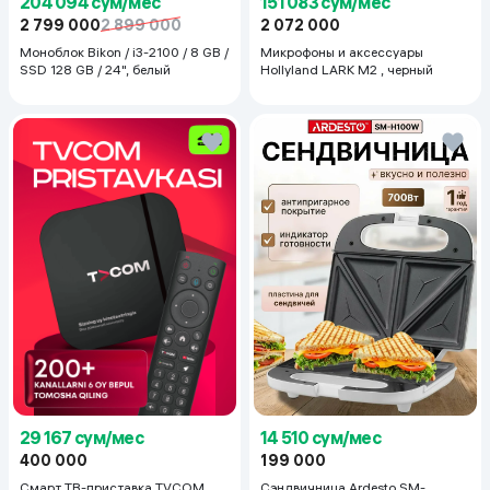
204 094 сум/мес
151 083 сум/мес
2 799 000
2 899 000
2 072 000
Моноблок Bikon / i3-2100 / 8 GB /
Микрофоны и аксессуары
SSD 128 GB / 24", белый
Hollyland LARK M2 , черный
29 167 сум/мес
14 510 сум/мес
400 000
199 000
Смарт ТВ-приставка TVCOM
Сэндвичница Ardesto SM-