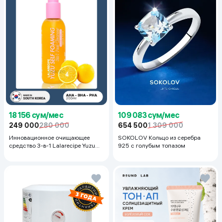
18 156 сум/мес
109 083 сум/мес
249 000
280 000
654 500
1 309 000
Инновационное очищающее
SOKOLOV Кольцо из серебра
средство 3-в-1 Lalarecipe Yuzu
925 с голубым топазом
Self Foaming 3in1 Peel Cleanser,
200 мл