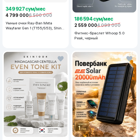
349 927 сум/мес
4 799 000
6 500 000
186 594 сум/мес
Умные очки Ray-Ban Meta
2 559 000
4 099 000
Wayfarer Gen 1 (T155/S53), Shiny
Black
Фитнес-браслет Whoop 5.0
Peak, черный