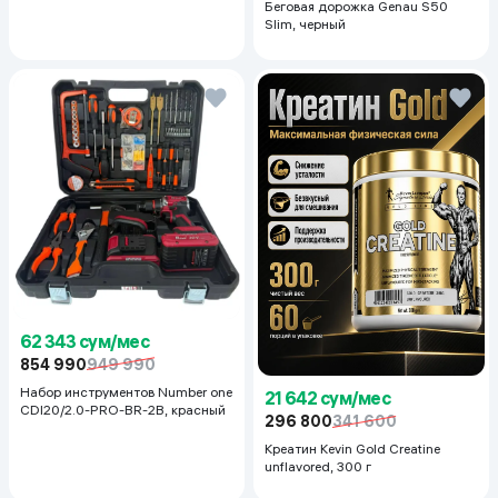
Беговая дорожка Genau S50
Slim, черный
62 343 сум/мес
854 990
949 990
Набор инструментов Number one
21 642 сум/мес
CDI20/2.0-PRO-BR-2B, красный
296 800
341 600
Креатин Kevin Gold Creatine
unflavored, 300 г