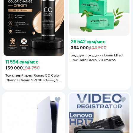
26 542 сум/мес
364 000
403 200
Бад для похудения Drain Effect
Low Carb Green, 20 стиков
11 594 сум/мес
159 000
198 750
Тональный крем Ronas CC Color
Change Cream SPF38 PA+++, 50
мл