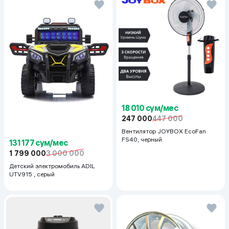
18 010 сум/мес
247 000
447 000
Вентилятор JOYBOX EcoFan
FS40, черный
131 177 сум/мес
1 799 000
3 000 000
Детский электромобиль ADIL
UTV915 , серый