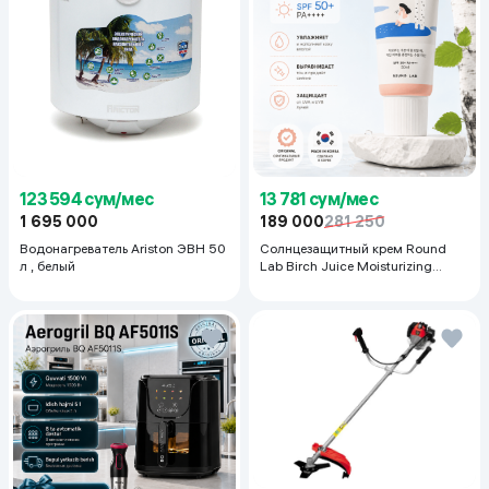
123 594 сум/мес
13 781 сум/мес
1 695 000
189 000
281 250
Водонагреватель Ariston ЭВН 50
Солнцезащитный крем Round
л , белый
Lab Birch Juice Moisturizing
Sunscreen SPF 50+PA++++, 50
мл