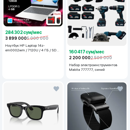
284 302 сум/мес
3 899 000
5 000 000
Ноутбук HP Laptop 14z-
em0002wm / 7120U / 4 ГБ / SDD
160 417 сум/мес
128 ГБ / 14", Luna Grey
2 200 000
2 500 000
Набор электроинструментов
Makita 777777, синий