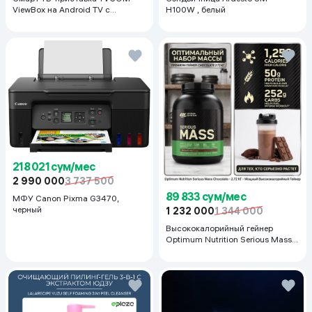
ViewBox на Android TV с
H100W , белый
голосовым управлением 2/16 ГБ,
черный
218 021 сум/мес
2 990 000
3 737 500
89 833 сум/мес
МФУ Canon Pixma G3470,
черный
1 232 000
1 344 000
Высококалорийный гейнер
Optimum Nutrition Serious Mass,
Шоколад, 2.72 кг