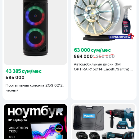
63 000 сум/мес
864 000
1 250 000
Автомобильные диски GM
OPTIRA R15x114(Lacetti/Gentra) 1
43 385 сум/мес
шт, серебряный
595 000
Портативная колонка ZQS 6212,
чёрный