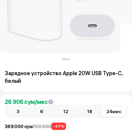
Зарядное устройство Apple 20W USB Type-С,
белый
26 906
сум/мес
3
6
12
18
24
мес
369 000 сум
700 000
-47%