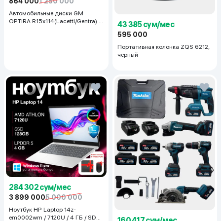
864 000
1 250 000
Автомобильные диски GM
OPTIRA R15x114(Lacetti/Gentra) 1
43 385 сум/мес
шт, серебряный
595 000
Портативная колонка ZQS 6212,
чёрный
284 302 сум/мес
3 899 000
5 000 000
Ноутбук HP Laptop 14z-
em0002wm / 7120U / 4 ГБ / SDD
160 417 сум/мес