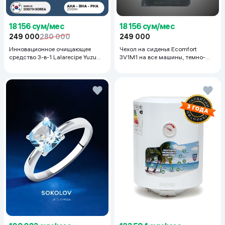
18 156 сум/мес
18 156 сум/мес
249 000
280 000
249 000
Инновационное очищающее
Чехол на сиденья Ecomfort
средство 3-в-1 Lalarecipe Yuzu
3V1M1 на все машины, темно-
Self Foaming 3in1 Peel Cleanser,
серый
200 мл