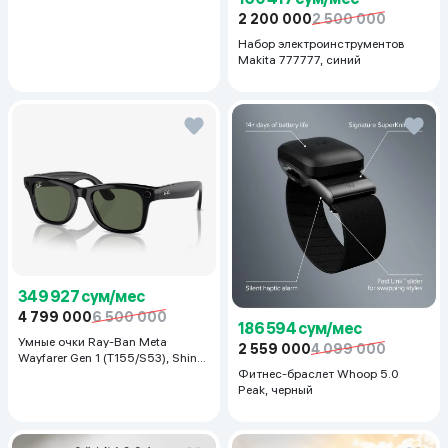
128 ГБ / 14", Luna Grey
2 200 000
2 500 000
Набор электроинструментов
Makita 777777, синий
349 927 сум/мес
4 799 000
6 500 000
186 594 сум/мес
Умные очки Ray-Ban Meta
2 559 000
4 099 000
Wayfarer Gen 1 (T155/S53), Shiny
Black
Фитнес-браслет Whoop 5.0
Peak, черный