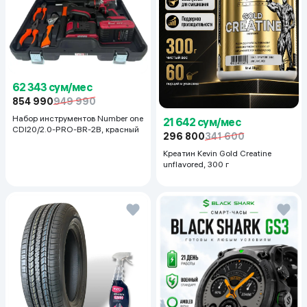
62 343 сум/мес
854 990
949 990
Набор инструментов Number one
21 642 сум/мес
CDI20/2.0-PRO-BR-2B, красный
296 800
341 600
Креатин Kevin Gold Creatine
unflavored, 300 г