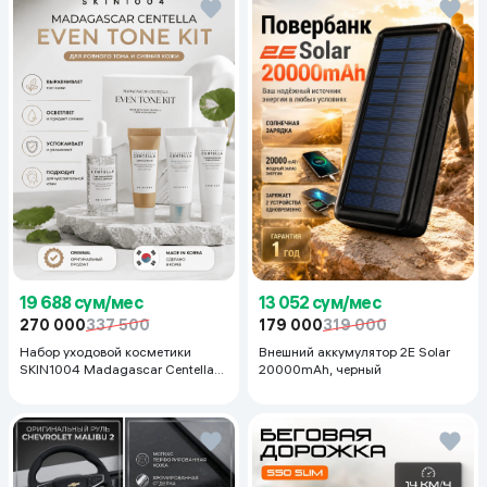
19 688 сум/мес
13 052 сум/мес
270 000
337 500
179 000
319 000
Набор уходовой косметики
Внешний аккумулятор 2E Solar
SKIN1004 Madagascar Centella
20000mAh, черный
Even Tone Kit