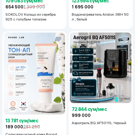
123 594 сум/мес
109 083 сум/мес
1 695 000
654 500
1 309 000
Водонагреватель Ariston ЭВН 50
SOKOLOV Кольцо из серебра
л , белый
925 с голубым топазом
72 844 сум/мес
999 000
13 781 сум/мес
Аэрогриль BQ AF5011S, Черный
189 000
281 250
Солнцезащитный крем Round