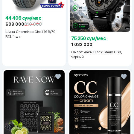
44 406 сум/мес
609 000
810 000
Шина Charmhoo Cho1 165/70
R13, 1 шт
75 250 сум/мес
1 032 000
Смарт-часы Black Shark GS3,
черный