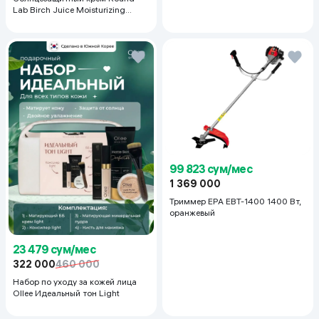
Lab Birch Juice Moisturizing
Sunscreen SPF 50+PA++++, 50
мл
99 823 сум/мес
1 369 000
Триммер EPA EBT-1400 1400 Вт,
оранжевый
23 479 сум/мес
322 000
460 000
Набор по уходу за кожей лица
Ollee Идеальный тон Light