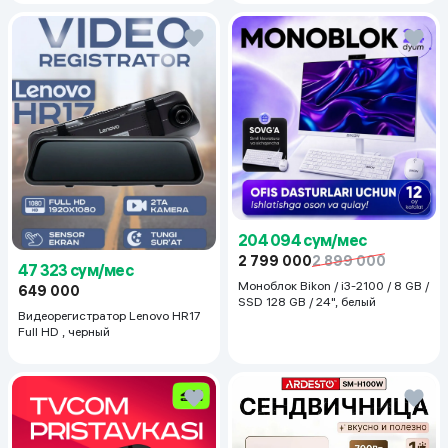
204 094 сум/мес
2 799 000
2 899 000
47 323 сум/мес
Моноблок Bikon / i3-2100 / 8 GB /
649 000
SSD 128 GB / 24", белый
Видеорегистратор Lenovo HR17
Full HD , черный