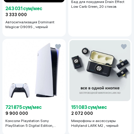
Бад для похудения Drain Effect
Low Carb Green, 20 стиков
243 031 сум/мес
3 333 000
Автосигнализация Dominant
Magicar D909S , черный
721 875 сум/мес
151 083 сум/мес
9 900 000
2 072 000
Консоли Playstation Sony
Микрофоны и аксессуары
PlayStation 5 Digital Edition,
Hollyland LARK M2 , черный
белый