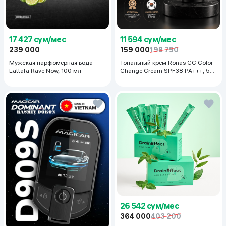
17 427 сум/мес
11 594 сум/мес
239 000
159 000
198 750
Мужская парфюмерная вода
Тональный крем Ronas CC Color
Lattafa Rave Now, 100 мл
Change Cream SPF38 PA+++, 50
мл
26 542 сум/мес
364 000
403 200