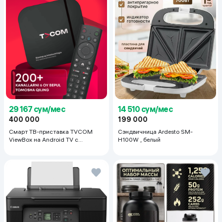
29 167 сум/мес
14 510 сум/мес
400 000
199 000
Смарт ТВ-приставка TVCOM
Сэндвичница Ardesto SM-
ViewBox на Android TV с
H100W , белый
голосовым управлением 2/16 ГБ,
черный