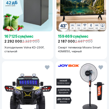
167 125 сум/мес
159 469 сум/мес
2 292 000
3 323 000
2 187 000
2 687 000
Холодильник Volna KD-230F,
Смарт телевизор Moonx Smart
стальной
43M850, черный