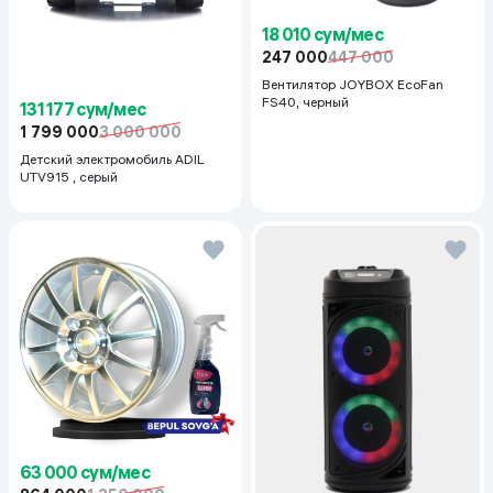
18 010 сум/мес
247 000
447 000
Вентилятор JOYBOX EcoFan
FS40, черный
131 177 сум/мес
1 799 000
3 000 000
Детский электромобиль ADIL
UTV915 , серый
63 000 сум/мес