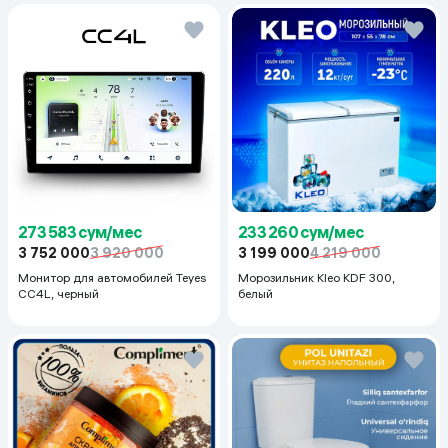
273 583 сум/мес
233 260 сум/мес
3 752 000
3 920 000
3 199 000
4 219 000
Монитор для автомобилей Teyes
Морозильник Kleo KDF 300,
CC4L, черный
белый