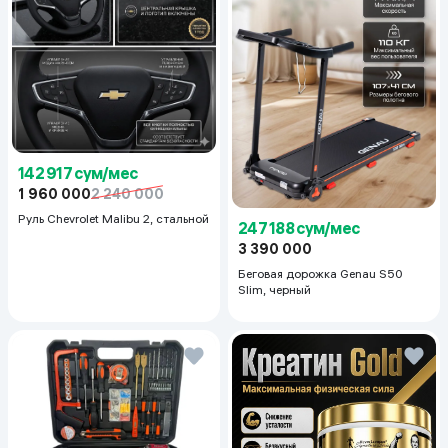
142 917 сум/мес
1 960 000
2 240 000
Руль Chevrolet Malibu 2, cтальной
247 188 сум/мес
3 390 000
Беговая дорожка Genau S50
Slim, черный