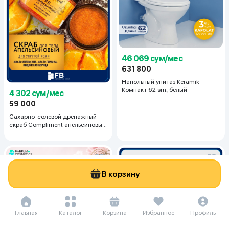
46 069 сум/мес
631 800
Напольный унитаз Keramik
Компакт 62 sm, белый
4 302 сум/мес
59 000
Сахарно-солевой дренажный
скраб Compliment апельсиновый
для упругой кожи, 400 мл
В корзину
Главная
Каталог
Корзина
Избранное
Профиль