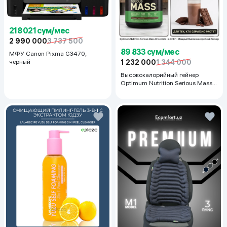
218 021 сум/мес
2 990 000
3 737 500
89 833 сум/мес
МФУ Canon Pixma G3470,
черный
1 232 000
1 344 000
Высококалорийный гейнер
Optimum Nutrition Serious Mass,
Шоколад, 2.72 кг