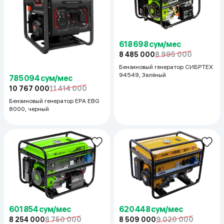
618 698 сум/мес
8 485 000
8 995 000
Бензиновый генератор СИБРТЕХ
94549, Зелёный
785 094 сум/мес
10 767 000
11 414 000
Бензиновый генератор EPA EBG
8000, черный
601 854 сум/мес
620 448 сум/мес
8 254 000
8 750 000
8 509 000
9 020 000