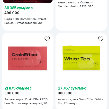
Амино кислоты Optimum
Nutrition Amino 2222, 320
36 385 сум/мес
таблеток
499 000
Бады XOS Corporation Everest
Lab XOS (тестостерон), 30
капсул
21 875 сум/мес
27 767 сум/мес
300 000
380 800
Антиоксидант Drain Effect RED
Антиоксидант Drain Effect White
Low Carb низкоуглеводный, 20
Tea, 28 ампул
пакетиков