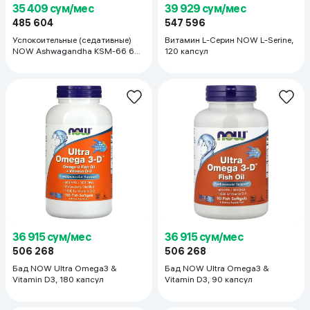
35 409 сум/мес
39 929 сум/мес
485 604
547 596
Успокоительные (седативные)
Витамин L-Серин NOW L-Serine,
NOW Ashwagandha KSM-66 600
120 капсул
mg, 90 капсул
36 915 сум/мес
36 915 сум/мес
506 268
506 268
Бад NOW Ultra Omega3 &
Бад NOW Ultra Omega3 &
Vitamin D3, 180 капсул
Vitamin D3, 90 капсул