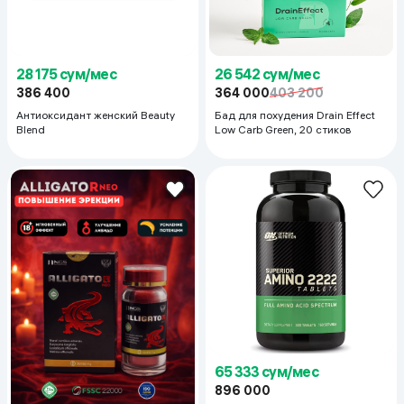
28 175 сум/мес
26 542 сум/мес
386 400
364 000
403 200
Антиоксидант женский Beauty
Бад для похудения Drain Effect
Blend
Low Carb Green, 20 стиков
65 333 сум/мес
896 000