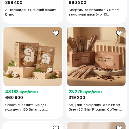
386 400
660 800
Антиоксидант женский Beauty
Спортивное питание ED Smart
Blend
ванильный пломбир, 15
пакетиков
48 183 сум/мес
23 275 сум/мес
660 800
319 200
Спортивное питание для
БАД для похудения Drain Effect
похудения ED Smart суп
Green 3D Slim Program Coffee ,
«Грибы», 15 пакетиков
20 стиков