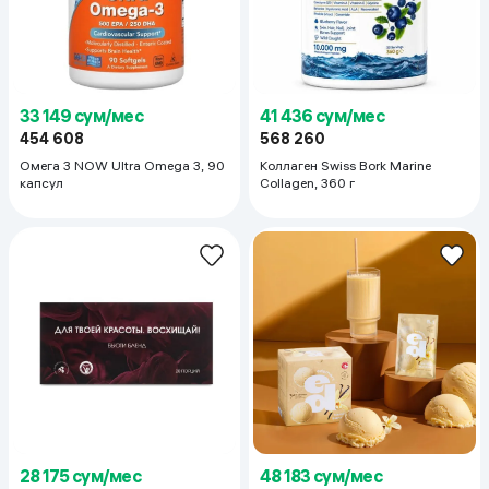
33 149 сум/мес
41 436 сум/мес
454 608
568 260
Омега 3 NOW Ultra Omega 3, 90
Коллаген Swiss Bork Marine
капсул
Collagen, 360 г
28 175 сум/мес
48 183 сум/мес