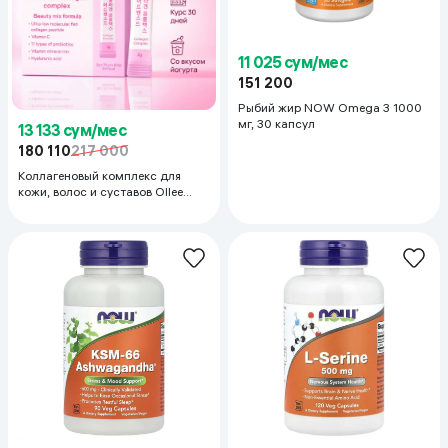
11 025 сум/мес
151 200
Рыбий жир NOW Omega 3 1000
мг, 30 капсул
13 133 сум/мес
180 110
217 000
Коллагеновый комплекс для
кожи, волос и суставов Ollee
Advanced Collagen Complex, 30
пакетов