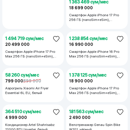
582 604 сум/мес
1 100 969 сум/мес
7 990 000
15 099 000
Смартфон Apple iPhone 13 128 ГБ
Смартфон Samsung Galaxy S26
(NanoSim+eSim), Midnight
Ultra 5G 12/256 ГБ, черный
160 344 сум/мес
2 199 000
Игровое кресло HyperX BLAST
CORE, черный/красный
250 396 сум/мес
3 434 000
4 438 000
Смартфон Xiaomi Redmi Note 15
Pro 8/256 ГБ, Черный