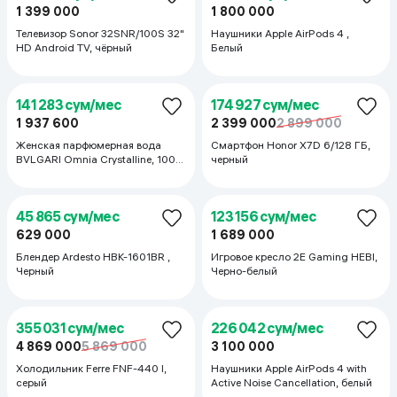
1 494 719 сум/мес
1 238 854 сум/мес
20 499 000
16 990 000
Смартфон Apple iPhone 17 Pro
Смартфон Apple iPhone 16 Pro
Max 256 ГБ (nanoSim+eSim),
Max 256 ГБ (nanoSim+eSim),
Silver
Desert Titanium
58 260 сум/мес
1 378 125 сум/мес
799 000
899 000
18 900 000
Аэрогриль Xiaomi Air Fryer
Смартфон Apple iPhone 17 Pro
Essential 6L EU, белый
Max 256 ГБ (nanoSim+eSim),
Cosmic Orange
364 510 сум/мес
181 563 сум/мес
4 999 000
2 490 000
Кондиционер Artel Shahrisabz
Велотренажер Genau Spin Bike
12000 BTU Inverter, белый
W101, чёрный
81 667 сум/мес
1 494 719 сум/мес
1 120 000
20 499 000