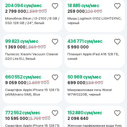
991 594 сум/мес
13 599 000
17 591 000
Смартфон Samsung Galaxy S26
Ultra 12/256 ГБ, черный
218 677 сум/мес
2 999 000
3 999 000
Холодильник Ferre BCD-325,
белый
+Блендер
72 844 сум/мес
999 000
1 199 000
Аэрогриль BQ AF5011S, Черный