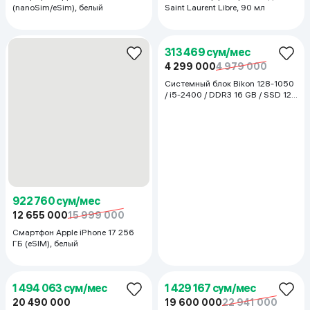
947 844 сум/мес
12 999 000
15 200 000
Смартфон Apple iPhone Air 256
ГБ (eSIM), Space Black
193 966 сум/мес
284 302 сум/мес
2 660 100
2 700 100
3 899 000
4 000 000
Смартфон Honor X6e 4/256 ГБ,
Электросамокат Ninebot
Midnight Black
KickScooter D28E, черно-серый
204 094 сум/мес
18 885 сум/мес
2 799 000
2 899 000
259 000
300 000
Моноблок Bikon / i3-2100 / 8 GB /
Мышь Logitech G102 LIGHTSYNC,
SSD 128 GB / 24", белый
черный