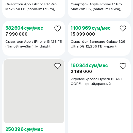
99 823 сум/мес
436 771 сум/мес
1 369 000
1 869 000
5 990 000
Пылесос Xiaomi Vacuum Cleaner
Планшет Apple iPad A16 128 ГБ,
G20 Lite EU, белый
синий
660 552 сум/мес
50 969 сум/мес
9 059 000
10 655 000
699 000
999 000
Смартфон Apple iPhone 15 128 ГБ
Микроволновая печь Wonel
(eSIM/nano SIM), Blue
W7W0220B, черный
772 552 сум/мес
152 880 сум/мес
10 595 000
15 755 000
2 096 640
Смартфон Apple iPhone 16 128 ГБ
Женская парфюмерная вода Yves
(nanoSim/eSim), белый
Saint Laurent Libre, 90 мл
313 469 сум/мес