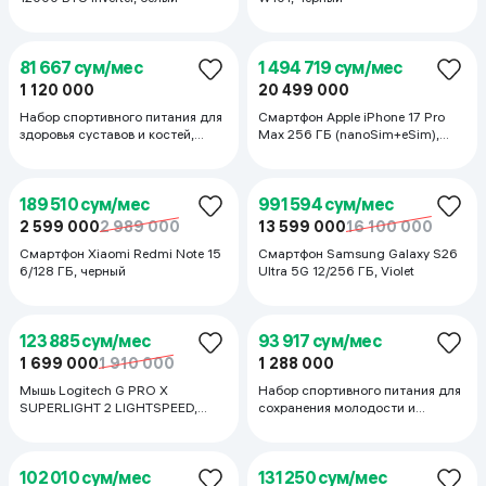
88 885 сум/мес
964 906 сум/мес
1 219 000
1 339 000
13 233 000
15 550 000
Миксер Ardesto KSTM-8040,
Смартфон Apple iPhone Air 256
белый
ГБ (eSIM), Space Black
1 384 688 сум/мес
18 990 000
Смартфон Apple iPhone 17 Pro
Max 256 ГБ (nanoSim+eSim),
Silver
1 363 469 сум/мес
18 699 000
Смартфон Apple iPhone 17 Pro
256 ГБ (nanoSim+eSim),
серебристый