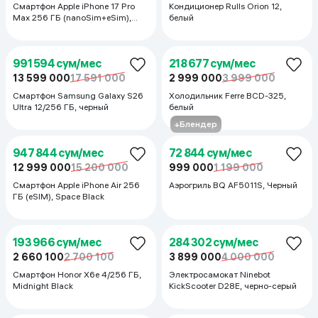
1 383 958 сум/мес
284 302 сум/мес
18 980 000
19 447 000
3 899 000
4 290 000
Смартфон Apple iPhone 17 Pro
Кондиционер Rulls Orion 12,
Max 256 ГБ (nanoSim+eSim),
белый
Cosmic Orange